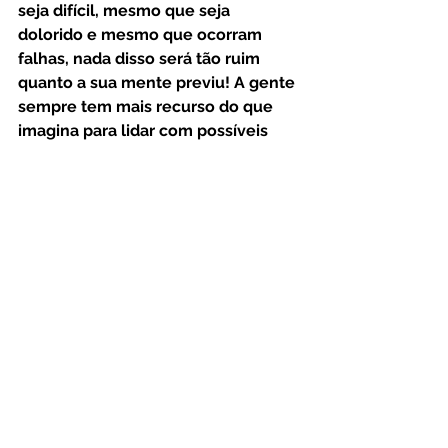
seja difícil, mesmo que seja 
dolorido e mesmo que ocorram 
falhas, nada disso será tão ruim 
quanto a sua mente previu! A gente 
sempre tem mais recurso do que 
imagina para lidar com possíveis 
desconfortos e dificuldades.
A verdade é que você já está lidando 
com um desconforto bem maior que 
é a sua própria frustração por não 
estar fazendo o que gostaria de fazer.
Esse texto é parte de uma série sobre 
possíveis causas para a 
procrastinação. Se quiser ler mais 
sobre o tema, é só ir clicando aí 
embaixo nos posts relacionados.