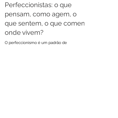
Perfeccionistas: o que
pensam, como agem, o
que sentem, o que comem,
onde vivem?
O perfeccionismo é um padrão de
autocobrança acentuada, no qual o indivíduo
estabelece para si mesmo metas rígidas,
abstratas e irrealistas.
Posts Em Destaque